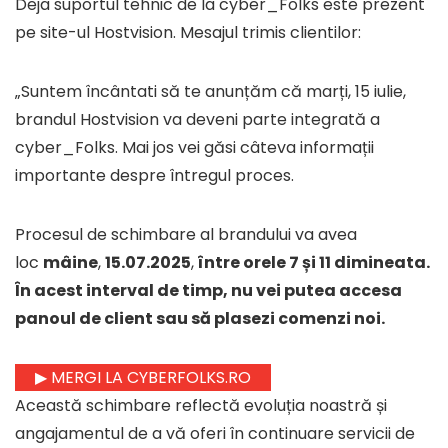
Deja suportul tehnic de la cyber_Folks este prezent
pe site-ul Hostvision. Mesajul trimis clientilor:
„Suntem încântati să te anunțăm că marți, 15 iulie,
brandul Hostvision va deveni parte integrată a
cyber_Folks. Mai jos vei găsi câteva informații
importante despre întregul proces.
Procesul de schimbare al brandului va avea
loc
mâine
,
15.07.2025
,
între orele 7 și 11 dimineata.
În acest interval de timp, nu vei putea accesa
panoul de client sau să plasezi comenzi noi.
▶ MERGI LA CYBERFOLKS.RO
Această schimbare reflectă evoluția noastră și
angajamentul de a vă oferi în continuare servicii de