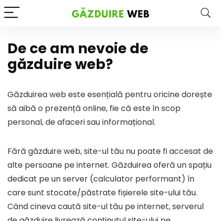
De ce am nevoie de
găzduire web?
Găzduirea web este esențială pentru oricine dorește
să aibă o prezență online, fie că este în scop
personal, de afaceri sau informațional.
Fără găzduire web, site-ul tău nu poate fi accesat de
alte persoane pe internet. Găzduirea oferă un spațiu
dedicat pe un server (calculator performant) în
care sunt stocate/păstrate fișierele site-ului tău.
Când cineva caută site-ul tău pe internet, serverul
de găzduire livrează conținutul site-ului pe