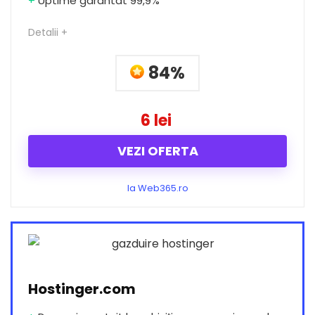
+
Uptime garantat 99,9%
Detalii +
84%
6 lei
VEZI OFERTA
la Web365.ro
Hostinger.com