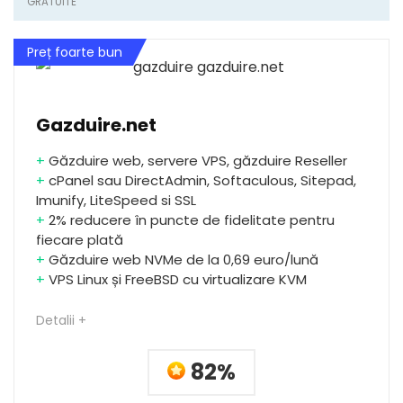
GRATUITE
Preț foarte bun
Gazduire.net
+
Găzduire web, servere VPS, găzduire Reseller
+
cPanel sau DirectAdmin, Softaculous, Sitepad,
Imunify, LiteSpeed si SSL
+
2% reducere în puncte de fidelitate pentru
fiecare plată
+
Găzduire web NVMe de la 0,69 euro/lună
+
VPS Linux și FreeBSD cu virtualizare KVM
Detalii +
82%