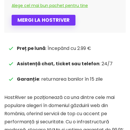
Alege cel mai bun pachet pentru tine
MERGI LA HOSTRIVER
Preț pe lună
: Începând cu 2.99 €
Asistență chat, ticket sau telefon
: 24/7
Garanție
: returnarea banilor în 15 zile
HostRiver se poziționează ca una dintre cele mai
populare alegeri în domeniul găzduirii web din
România, oferind servicii de top cu accent pe
performanță și securitate. Cu o infrastructură
modernă, stocare NVMe și uptime garantat de 99,9%,