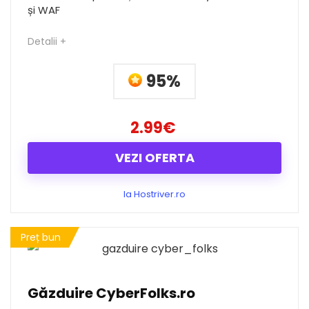
și WAF
Detalii +
95%
2.99€
VEZI OFERTA
la Hostriver.ro
Preț bun
Găzduire CyberFolks.ro