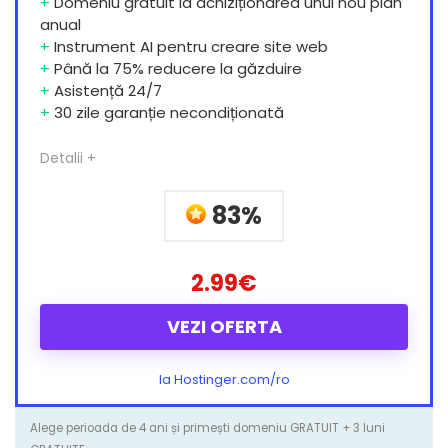
+
Domeniu gratuit la achiziționarea unui nou plan
anual
+
Instrument AI pentru creare site web
+
Până la 75% reducere la găzduire
+
Asistență 24/7
+
30 zile garanție necondiționată
Detalii +
83%
2.99€
VEZI OFERTA
la Hostinger.com/ro
Alege perioada de 4 ani și primești domeniu GRATUIT + 3 luni