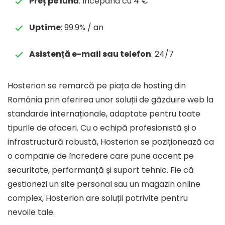
Preț pe lună
: Începând cu 4 €
Uptime
: 99.9% / an
Asistență e-mail sau telefon
: 24/7
Hosterion se remarcă pe piața de hosting din
România prin oferirea unor soluții de găzduire web la
standarde internaționale, adaptate pentru toate
tipurile de afaceri. Cu o echipă profesionistă și o
infrastructură robustă, Hosterion se poziționează ca
o companie de încredere care pune accent pe
securitate, performanță și suport tehnic. Fie că
gestionezi un site personal sau un magazin online
complex, Hosterion are soluții potrivite pentru
nevoile tale.