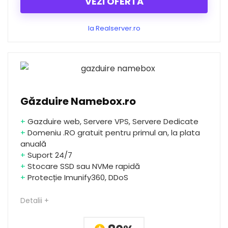
VEZI OFERTA
la Realserver.ro
Găzduire Namebox.ro
+
Gazduire web, Servere VPS, Servere Dedicate
+
Domeniu .RO gratuit pentru primul an, la plata
anuală
+
Suport 24/7
+
Stocare SSD sau NVMe rapidă
+
Protecție Imunify360, DDoS
Detalii +