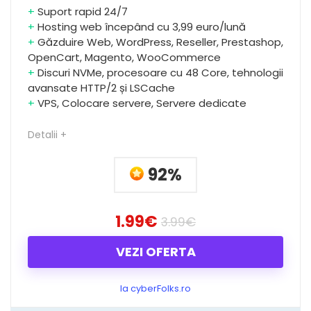
+
Suport rapid 24/7
+
Hosting web începând cu 3,99 euro/lună
+
Găzduire Web, WordPress, Reseller, Prestashop,
OpenCart, Magento, WooCommerce
+
Discuri NVMe, procesoare cu 48 Core, tehnologii
avansate HTTP/2 și LSCache
+
VPS, Colocare servere, Servere dedicate
Detalii +
92%
1.99€
3.99€
VEZI OFERTA
la cyberFolks.ro