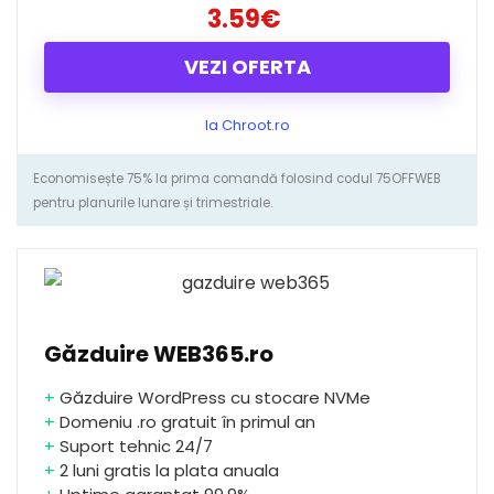
3.59€
VEZI OFERTA
la Chroot.ro
Economisește 75% la prima comandă folosind codul 75OFFWEB
pentru planurile lunare și trimestriale.
Găzduire WEB365.ro
+
Găzduire WordPress cu stocare NVMe
+
Domeniu .ro gratuit în primul an
+
Suport tehnic 24/7
+
2 luni gratis la plata anuala