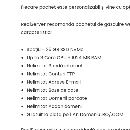
Fiecare pachet este personalizabil și vine cu opț
RealServer recomandă pachetul de găzduire 
caracteristici:
Spațiu – 25 GB SSD NVMe
Up to 8 Core CPU + 1024 MB RAM
Nelimitat Bandă internet
Nelimitat Conturi FTP
Nelimitat Adrese E-mail
Nelimitat Baze de date
Nelimitat Domenii parcate
Nelimitat Addon domenii
Gratuit la plata pe 1 An Domeniu .RO/.COM
RealServer este o alegere ideală pentru cei car