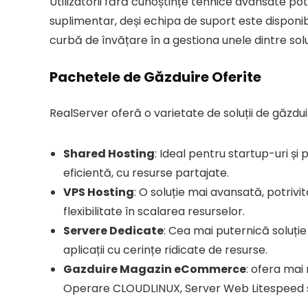
Utilizatorii fără cunoștințe tehnice avansate pot
suplimentar, deși echipa de suport este disponibi
curbă de învățare în a gestiona unele dintre solu
Pachetele de Găzduire Oferite
RealServer oferă o varietate de soluții de găzduir
Shared Hosting
: Ideal pentru startup-uri și
eficientă, cu resurse partajate.
VPS Hosting
: O soluție mai avansată, potrivi
flexibilitate în scalarea resurselor.
Servere Dedicate
: Cea mai puternică soluți
aplicații cu cerințe ridicate de resurse.
Gazduire Magazin eCommerce
: ofera mai
Operare CLOUDLINUX, Server Web Litespeed sa