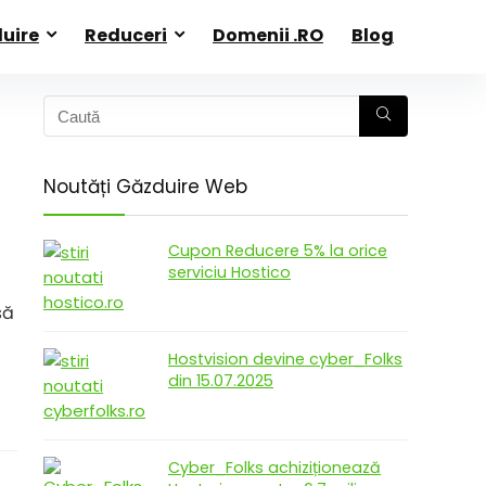
uire
Reduceri
Domenii .RO
Blog
Noutăți Găzduire Web
Cupon Reducere 5% la orice
serviciu Hostico
să
Hostvision devine cyber_Folks
din 15.07.2025
Cyber_Folks achiziționează