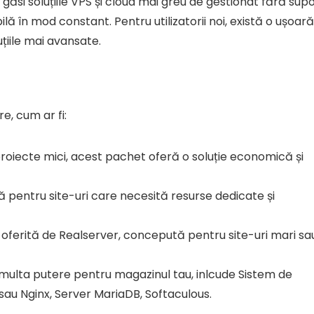
 găsi soluțiile VPS și cloud mai greu de gestionat fără sup
lă în mod constant. Pentru utilizatorii noi, există o ușoară
țiile mai avansate.
e, cum ar fi:
 proiecte mici, acest pachet oferă o soluție economică și
tă pentru site-uri care necesită resurse dedicate și
e oferită de Realserver, concepută pentru site-uri mari sa
 multa putere pentru magazinul tau, inlcude Sistem de
u Nginx, Server MariaDB, Softaculous.