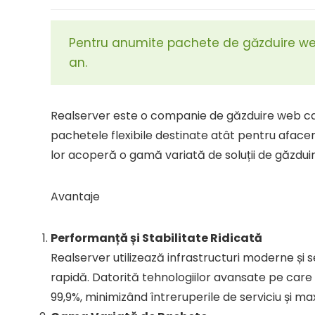
Pentru anumite pachete de găzduire web
an.
Realserver este o companie de găzduire web ca
pachetele flexibile destinate atât pentru afaceri
lor acoperă o gamă variată de soluții de găzduire
Avantaje
Performanță și Stabilitate Ridicată
Realserver utilizează infrastructuri moderne și s
rapidă. Datorită tehnologiilor avansate pe car
99,9%, minimizând întreruperile de serviciu și max