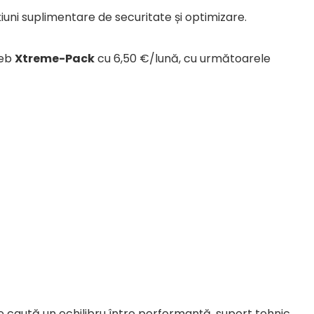
iuni suplimentare de securitate și optimizare.
web
Xtreme-Pack
cu 6,50 €/lună, cu următoarele
e caută un echilibru între performanță, suport tehnic