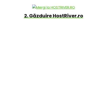
2. Găzduire HostRiver.ro
3. Găzduire cyberFolks.ro
Unele site-uri menționate aici oferă atât găzduire web
ieftină cât și găzduire web gratuită în funcție de oferte și
pachetele de servicii alese. Majoritatea dintre ele oferă
găzduire domenii .ro iar unele, destul de puține, oferă
găzduire domenii .ro gratuit în primul an în funcție de planul