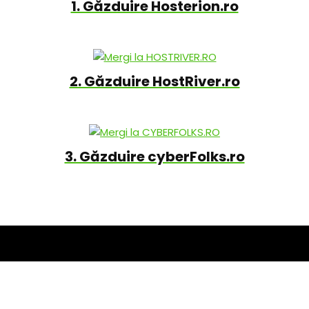
1. Găzduire Hosterion.ro
2. Găzduire HostRiver.ro
3. Găzduire cyberFolks.ro
Unele site-uri menționate aici oferă atât găzduire web
ieftină cât și găzduire web gratuită în funcție de oferte și
pachetele de servicii alese. Majoritatea dintre ele oferă